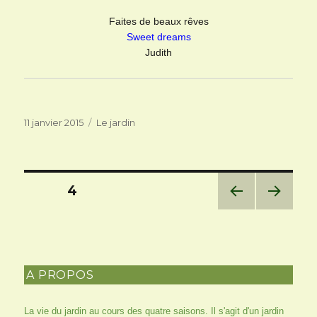
Faites de beaux rêves
Sweet dreams
Judith
Publié
Catégories
11 janvier 2015
Le jardin
le
Pagination
PAGE
4
des
PAG
PAG
E
E
PRÉC
SUIV
publications
ÉDE
ANT
NTE
E
A PROPOS
La vie du jardin au cours des quatre saisons. Il s'agit d'un jardin