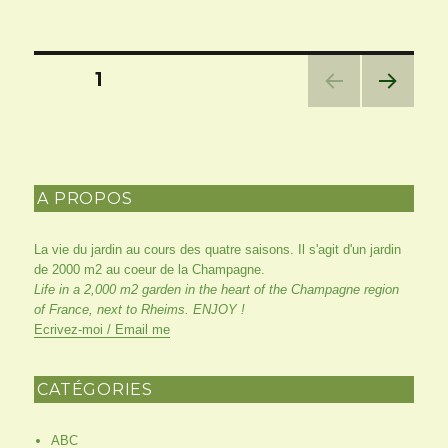
le
Notre
séjour
en
Pagination
Nouvelle
PAGE
1
Zélande
des
PAG
E
SUIV
publications
ANT
E
A PROPOS
La vie du jardin au cours des quatre saisons. Il s'agit d'un jardin
de 2000 m2 au coeur de la Champagne.
Life in a 2,000 m2 garden in the heart of the Champagne region
of France, next to Rheims. ENJOY !
Ecrivez-moi / Email me
CATÉGORIES
ABC