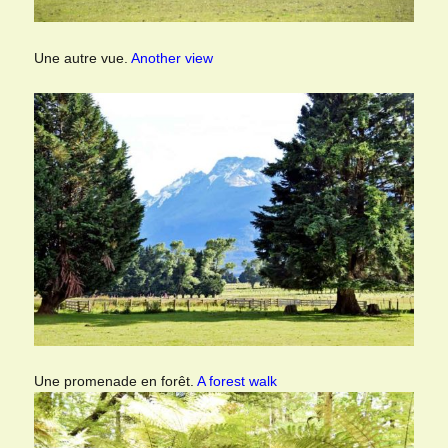
Une autre vue.
Another view
Une promenade en forêt.
A forest walk