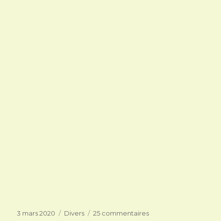
Publié
Catégories
sur
3 mars 2020
Divers
25 commentaires