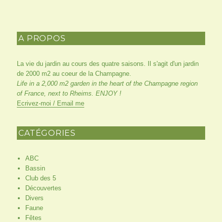
thunbergii
Fujino
Pink
A PROPOS
La vie du jardin au cours des quatre saisons. Il s'agit d'un jardin
de 2000 m2 au coeur de la Champagne.
Life in a 2,000 m2 garden in the heart of the Champagne region
of France, next to Rheims. ENJOY !
Ecrivez-moi / Email me
CATÉGORIES
ABC
Bassin
Club des 5
Découvertes
Divers
Faune
Fêtes