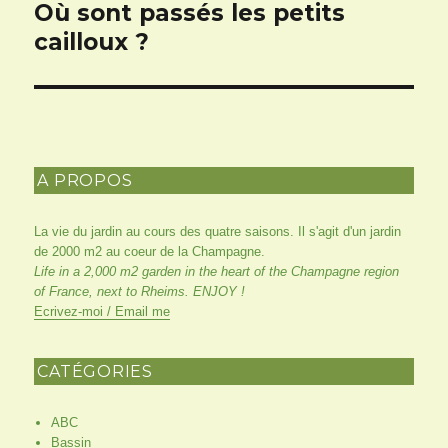
Où sont passés les petits
Article
suivant :
cailloux ?
A PROPOS
La vie du jardin au cours des quatre saisons. Il s'agit d'un jardin
de 2000 m2 au coeur de la Champagne.
Life in a 2,000 m2 garden in the heart of the Champagne region
of France, next to Rheims. ENJOY !
Ecrivez-moi / Email me
CATÉGORIES
ABC
Bassin