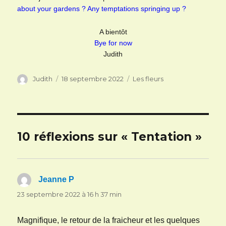
about your gardens ? Any temptations springing up ?
A bientôt
Bye for now
Judith
Auteur
Publié
Catégories
Judith
18 septembre 2022
Les fleurs
le
10 réflexions sur « Tentation »
Jeanne P
dit :
23 septembre 2022 à 16 h 37 min
Magnifique, le retour de la fraicheur et les quelques