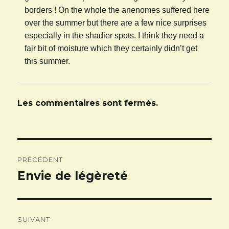
borders ! On the whole the anenomes suffered here
over the summer but there are a few nice surprises
especially in the shadier spots. I think they need a
fair bit of moisture which they certainly didn’t get
this summer.
Les commentaires sont fermés.
Navigation
PRÉCÉDENT
de
Envie de légèreté
Article
l’article
précédent :
SUIVANT