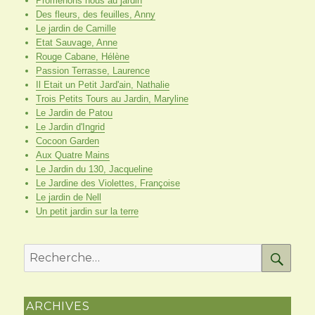
Promenons nous au jardin
Des fleurs, des feuilles, Anny
Le jardin de Camille
Etat Sauvage, Anne
Rouge Cabane, Hélène
Passion Terrasse, Laurence
Il Etait un Petit Jard'ain, Nathalie
Trois Petits Tours au Jardin, Maryline
Le Jardin de Patou
Le Jardin d'Ingrid
Cocoon Garden
Aux Quatre Mains
Le Jardin du 130, Jacqueline
Le Jardine des Violettes, Françoise
Le jardin de Nell
Un petit jardin sur la terre
RE
Recherche
pour
:
ARCHIVES