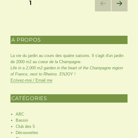
Pagination
PAGE
1
des
PAG
E
SUIV
publications
ANT
E
A PROPOS
La vie du jardin au cours des quatre saisons. Il s'agit d'un jardin
de 2000 m2 au coeur de la Champagne.
Life in a 2,000 m2 garden in the heart of the Champagne region
of France, next to Rheims. ENJOY !
Ecrivez-moi / Email me
CATÉGORIES
ABC
Bassin
Club des 5
Découvertes