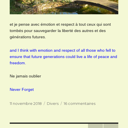
et je pense avec émotion et respect à tout ceux qui sont
tombés pour sauvegarder la liberté des autres et des
générations futures.
and I think with emotion and respect of all those who fell to
ensure that future generations could live a life of peace and
freedom.
Ne jamais oublier
Never Forget
Publié
Catégories
sur
11 novembre 2018
Divers
16 commentaires
le
Les
feuilles
tombent…..