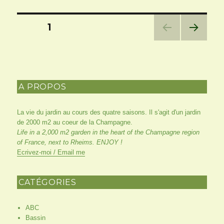
Pagination
PAGE
1
des
PAG
E
SUIV
publications
ANT
E
A PROPOS
La vie du jardin au cours des quatre saisons. Il s'agit d'un jardin
de 2000 m2 au coeur de la Champagne.
Life in a 2,000 m2 garden in the heart of the Champagne region
of France, next to Rheims. ENJOY !
Ecrivez-moi / Email me
CATÉGORIES
ABC
Bassin