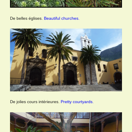
De belles églises.
Beautiful churches.
De jolies cours intérieures.
Pretty courtyards.