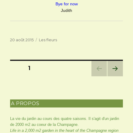
Bye for now
Judith
Publié
Catégories
20 août 2015
Les fleurs
le
Pagination
PAGE
1
des
PAG
E
SUIV
publications
ANT
E
A PROPOS
La vie du jardin au cours des quatre saisons. Il s'agit d'un jardin
de 2000 m2 au coeur de la Champagne.
Life in a 2,000 m2 garden in the heart of the Champagne region