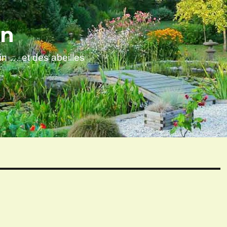
en
sin … et des abeilles