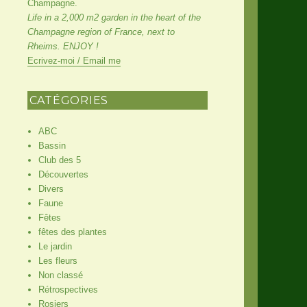
Champagne.
Life in a 2,000 m2 garden in the heart of the
Champagne region of France, next to
Rheims. ENJOY !
Ecrivez-moi / Email me
CATÉGORIES
ABC
Bassin
Club des 5
Découvertes
Divers
Faune
Fêtes
fêtes des plantes
Le jardin
Les fleurs
Non classé
Rétrospectives
Rosiers