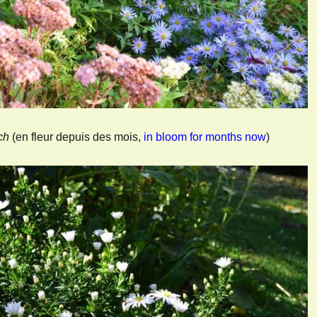
ch
(en fleur depuis des mois,
in bloom for months now
)