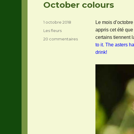
October colours
Publié
1 octobre 2018
Le mois d’octobre 
le
appris cet été que
Catégories
Les fleurs
certains tiennent l
sur
20 commentaires
to it. The asters h
October
colours
drink!