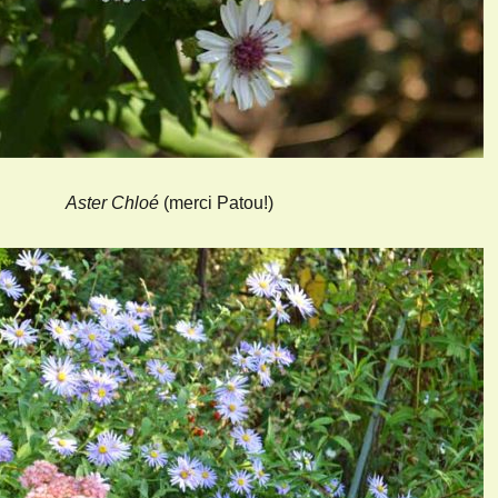
Aster Chloé
(merci Patou!)