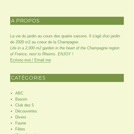
E
E
PRÉC
SUIV
publications
ÉDE
ANT
NTE
E
A PROPOS
La vie du jardin au cours des quatre saisons. Il s'agit d'un jardin
de 2000 m2 au coeur de la Champagne.
Life in a 2,000 m2 garden in the heart of the Champagne region
of France, next to Rheims. ENJOY !
Ecrivez-moi / Email me
CATÉGORIES
ABC
Bassin
Club des 5
Découvertes
Divers
Faune
Fêtes