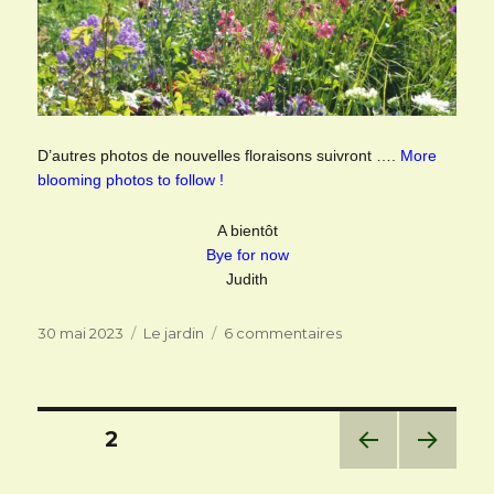
D’autres photos de nouvelles floraisons suivront ….
More
blooming photos to follow !
A bientôt
Bye for now
Judith
Publié
Catégories
sur
30 mai 2023
Le jardin
6 commentaires
le
Mai
Pagination
PAGE
2
des
PAG
PAG