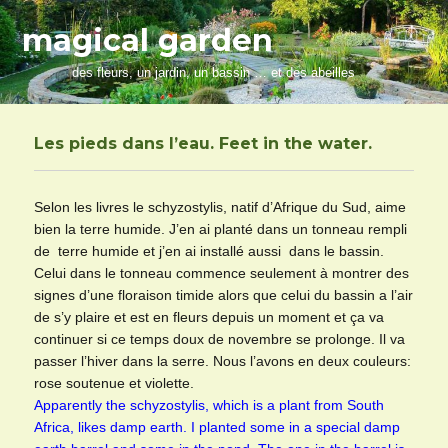
magical garden
des fleurs, un jardin, un bassin … et des abeilles
Les pieds dans l’eau. Feet in the water.
Selon les livres le schyzostylis, natif d’Afrique du Sud, aime
bien la terre humide. J’en ai planté dans un tonneau rempli
de terre humide et j’en ai installé aussi dans le bassin.
Celui dans le tonneau commence seulement à montrer des
signes d’une floraison timide alors que celui du bassin a l’air
de s’y plaire et est en fleurs depuis un moment et ça va
continuer si ce temps doux de novembre se prolonge. Il va
passer l’hiver dans la serre. Nous l’avons en deux couleurs:
rose soutenue et violette.
Apparently the schyzostylis, which is a plant from South
Africa, likes damp earth. I planted some in a special damp