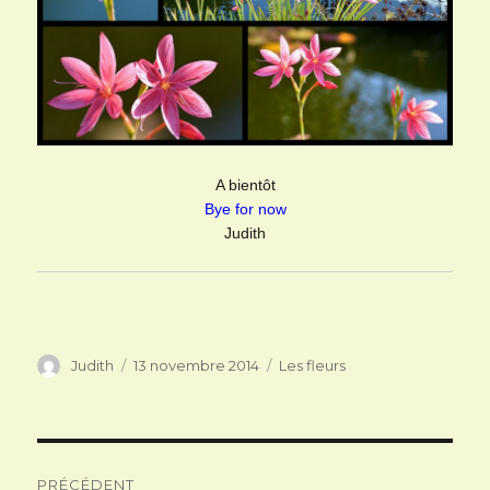
A bientôt
Bye for now
Judith
Auteur
Publié
Catégories
Judith
13 novembre 2014
Les fleurs
le
Navigation
PRÉCÉDENT