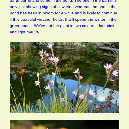
earth barrel and some in the pond. The one in the barrel is
only just showing signs of flowering whereas the one in the
pond has been in bloom for a while and is likely to continue
if this beautiful weather holds. It will spend the winter in the
greenhouse. We’ve got the plant in two colours, dark pink
and light mauve.