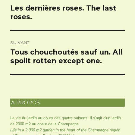
de
Les dernières roses. The last
Article
l’article
précédent :
roses.
SUIVANT
Tous chouchoutés sauf un. All
Article
suivant :
spoilt rotten except one.
A PROPOS
La vie du jardin au cours des quatre saisons. Il s'agit d'un jardin
de 2000 m2 au coeur de la Champagne.
Life in a 2,000 m2 garden in the heart of the Champagne region