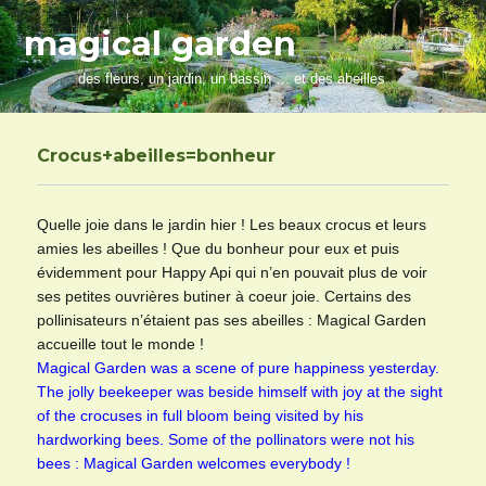
magical garden
des fleurs, un jardin, un bassin … et des abeilles
Crocus+abeilles=bonheur
Quelle joie dans le jardin hier ! Les beaux crocus et leurs
amies les abeilles ! Que du bonheur pour eux et puis
évidemment pour Happy Api qui n’en pouvait plus de voir
ses petites ouvrières butiner à coeur joie. Certains des
pollinisateurs n’étaient pas ses abeilles : Magical Garden
accueille tout le monde !
Magical Garden was a scene of pure happiness yesterday.
The jolly beekeeper was beside himself with joy at the sight
of the crocuses in full bloom being visited by his
hardworking bees. Some of the pollinators were not his
bees : Magical Garden welcomes everybody !