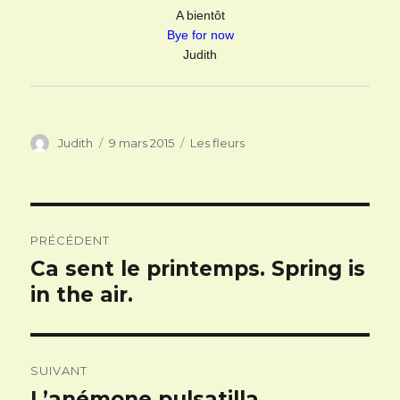
A bientôt
Bye for now
Judith
Auteur
Publié
Catégories
Judith
9 mars 2015
Les fleurs
le
Navigation
PRÉCÉDENT
de
Ca sent le printemps. Spring is
Article
l’article
précédent :
in the air.
SUIVANT
L’anémone pulsatilla
Article