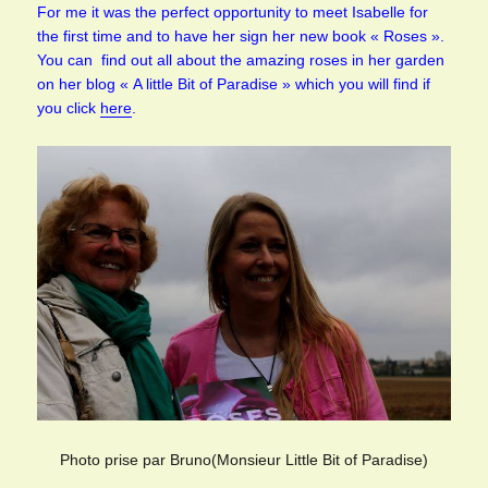
For me it was the perfect opportunity to meet Isabelle for
the first time and to have her sign her new book « Roses ».
You can find out all about the amazing roses in her garden
on her blog « A little Bit of Paradise » which you will find if
you click
here
.
Photo prise par Bruno(Monsieur Little Bit of Paradise)