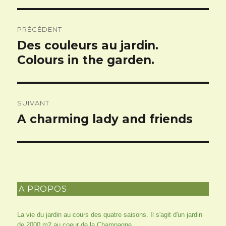
Navigation
PRÉCÉDENT
de
Des couleurs au jardin.
Article
l’article
précédent :
Colours in the garden.
SUIVANT
A charming lady and friends
Article
suivant :
A PROPOS
La vie du jardin au cours des quatre saisons. Il s'agit d'un jardin
de 2000 m2 au coeur de la Champagne.