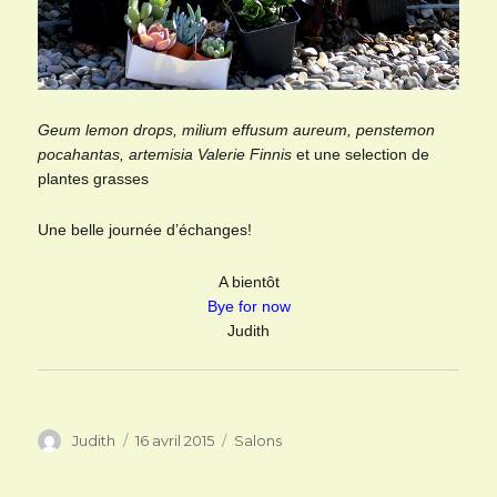
Geum lemon drops, milium effusum aureum, penstemon
pocahantas, artemisia Valerie Finnis
et une selection de
plantes grasses
Une belle journée d’échanges!
A bientôt
Bye for now
Judith
Auteur
Publié
Catégories
Judith
16 avril 2015
Salons
le