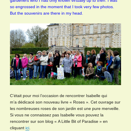
gardeners who I had only known virtually up to then. I was
so engrossed in the moment that I took very few photos.
But the souvenirs are there in my head.
C’était pour moi l’occasion de rencontrer Isabelle qui
m’a dédicacé son nouveau livre « Roses ». Cet ouvrage sur
les nombreuses roses de son jardin est une pure merveille.
Si vous ne connaissez pas Isabelle vous pouvez la
rencontrer sur son blog « A Little Bit of Paradise » en
cliquant
ici
.