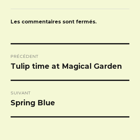
Les commentaires sont fermés.
Navigation
PRÉCÉDENT
de
Tulip time at Magical Garden
Article
l’article
précédent :
SUIVANT
Spring Blue
Article
suivant :