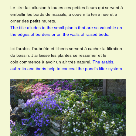
Le titre fait allusion à toutes ces petites fleurs qui servent à
embellir les bords de massifs, à couvrir la terre nue et à
orner des petits murets.
The title alludes to the small plants that are so valuable on
the edges of borders or on the walls of raised beds.
Ici l’arabis, l’aubriète et l’iberis servent à cacher la filtration
du bassin. J’ai laissé les plantes se ressemer et le
coin commence à avoir un air très naturel.
The arabis,
aubretia and iberis help to conceal the pond’s filter system.