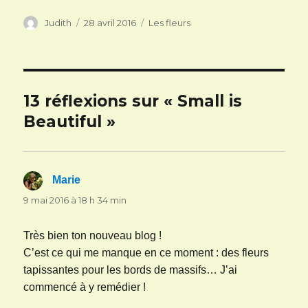
Auteur
Publié
Catégories
Judith
28 avril 2016
Les fleurs
le
13 réflexions sur « Small is
Beautiful »
Marie
dit :
9 mai 2016 à 18 h 34 min
Très bien ton nouveau blog !
C’est ce qui me manque en ce moment : des fleurs
tapissantes pour les bords de massifs… J’ai
commencé à y remédier !