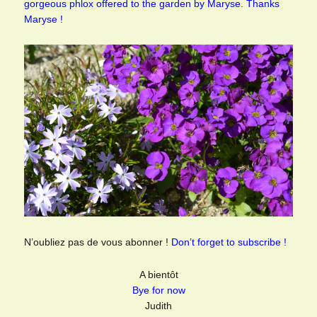
gorgeous phlox offered to the garden by Maryse. Thanks
Maryse !
N’oubliez pas de vous abonner !
Don’t forget to subscribe !
A bientôt
Bye for now
Judith