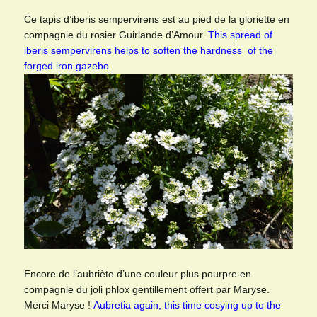
Ce tapis d’iberis sempervirens est au pied de la gloriette en
compagnie du rosier Guirlande d’Amour.
This spread of
iberis sempervirens helps to soften the hardness of the
forged iron gazebo.
Encore de l’aubriète d’une couleur plus pourpre en
compagnie du joli phlox gentillement offert par Maryse.
Merci Maryse !
Aubretia again, this time cosying up to the