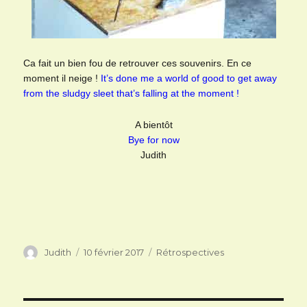
Ca fait un bien fou de retrouver ces souvenirs. En ce
moment il neige !
It’s done me a world of good
to get away
from the sludgy sleet that’s falling at the moment !
A bientôt
Bye for now
Judith
Auteur
Publié
Catégories
Judith
10 février 2017
Rétrospectives
le