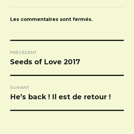
Les commentaires sont fermés.
Navigation
PRÉCÉDENT
de
Seeds of Love 2017
Article
l’article
précédent :
SUIVANT
He’s back ! Il est de retour !
Article
suivant :