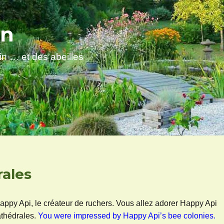
en
sin … et des abeilles
rales
ppy Api, le créateur de ruchers. Vous allez adorer Happy Api
athédrales.
You were impressed by Happy Api’s bee colonies.