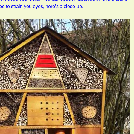
d to strain you eyes, here’s a close-up.