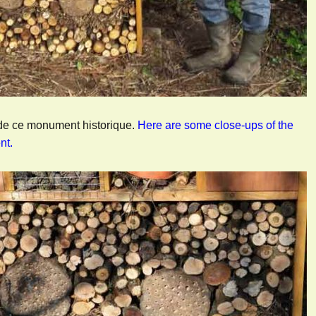
de ce monument historique.
Here are some close-ups of the
nt.