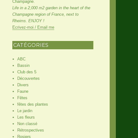
Champagne.
Life in a 2,000 m2 garden in the heart of the
Champagne region of France, next to
Rheims. ENJOY !
Ecrivez-moi / Email me
CATÉGORIES
ABC
Bassin
Club des 5
Découvertes
Divers
Faune
Fêtes
fêtes des plantes
Le jardin
Les fleurs
Non classé
Rétrospectives
Rosiers