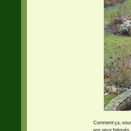
Comment ça, vous 
vos yeux fatigués