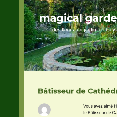
magical gard
des fleurs, un jardin, un bas
Bâtisseur de Cathéd
Vous avez aimé Ha
le Bâtisseur de C