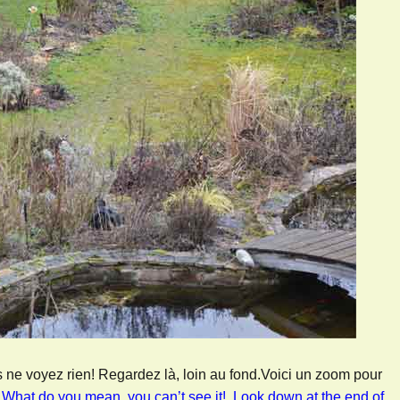
ne voyez rien! Regardez là, loin au fond.Voici un zoom pour
.
What do you mean, you can’t see it! Look down at the end of