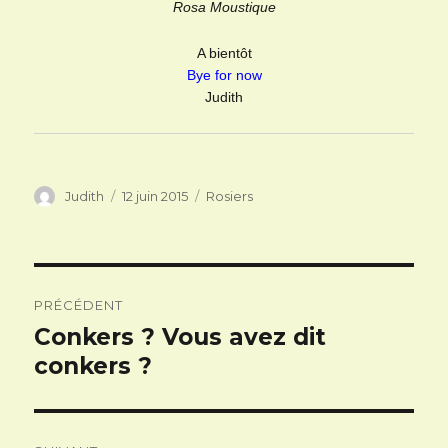
Rosa Moustique
A bientôt
Bye for now
Judith
Auteur
Publié
Catégories
Judith
12 juin 2015
Rosiers
le
Navigation
PRÉCÉDENT
de
Conkers ? Vous avez dit
Article
l’article
précédent :
conkers ?